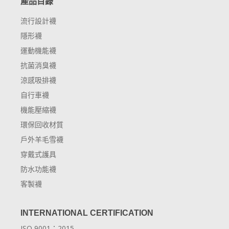
產品目錄
流行設計襪
隱形襪
運動機能襪
抗菌消臭襪
涼感吸排襪
自行車襪
機能壓縮襪
環保回收材質
戶外羊毛雪襪
穿戴式護具
防水功能襪
客製襪
INTERNATIONAL CERTIFICATION
ISO 9001：2015