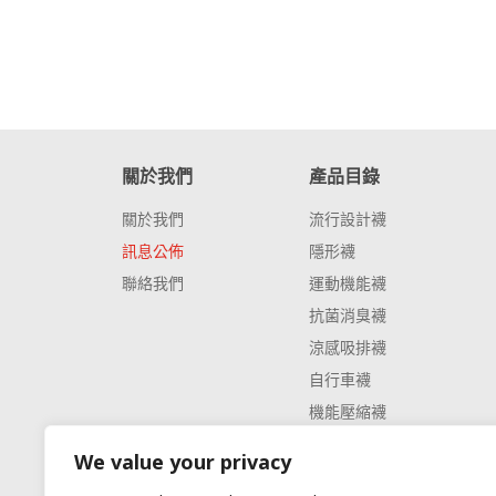
關於我們
產品目錄
關於我們
流行設計襪
訊息公佈
隱形襪
聯絡我們
運動機能襪
抗菌消臭襪
涼感吸排襪
自行車襪
機能壓縮襪
環保回收材質
We value your privacy
戶外羊毛雪襪